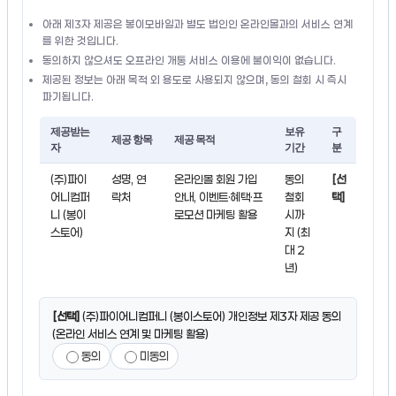
아래 제3자 제공은 봉이모바일과 별도 법인인 온라인몰과의 서비스 연계
를 위한 것입니다.
동의하지 않으셔도 오프라인 개통 서비스 이용에 불이익이 없습니다.
제공된 정보는 아래 목적 외 용도로 사용되지 않으며, 동의 철회 시 즉시
파기됩니다.
제공받는
보유
구
제공 항목
제공 목적
자
기간
분
(주)파이
성명, 연
온라인몰 회원 가입
동의
[선
어니컴퍼
락처
안내, 이벤트·혜택·프
철회
택]
니 (봉이
로모션 마케팅 활용
시까
스토어)
지 (최
대 2
년)
[선택]
(주)파이어니컴퍼니 (봉이스토어) 개인정보 제3자 제공 동의
(온라인 서비스 연계 및 마케팅 활용)
동의
미동의