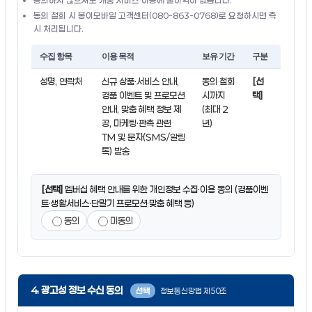
동의 철회 시 봉이모바일 고객센터(080-863-0768)로 요청하시면 즉
시 처리됩니다.
수집 항목
이용 목적
보유 기간
구분
성명, 연락처
신규 상품·서비스 안내,
동의 철회
[선
경품 이벤트 및 프로모션
시까지
택]
안내, 맞춤 혜택 정보 제
(최대 2
공, 마케팅·판촉 관련
년)
TM 및 문자(SMS/알림
톡) 발송
[선택]
멤버십 혜택 안내를 위한 개인정보 수집·이용 동의 (경품이벤
트·생활서비스·단말기 프로모션·맞춤 혜택 등)
동의
미동의
4. 광고성 정보 수신 동의
정보통신망법 제50조
선택