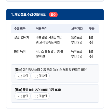
1. 개인정보 수집·이용 동의
필수
수집 항목
이용 목적
보유 기간
구분
성명, 연락처
개통 관련 서비스 처리
동의일로
[필
및 고객 만족도 확인
부터 2년
수]
통화 녹취
서비스 품질 관리 및 분
녹취일로
[필
쟁 해결
부터 3년
수]
[필수]
개인정보 수집·이용 동의 (서비스 처리 및 만족도 확인)
동의
미동의
[필수]
통화 녹취 동의 (품질 관리 목적)
동의
미동의