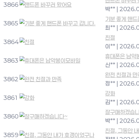
핸드폰 바꾸러
3866
박**
|
2026.
기분 좋게 핸드
3865
최**
|
2026.
친절
3864
이**
|
2026.
휴대폰은 남악
3863
신**
|
2026.
완전 친절과 만
3862
정**
|
2026.
강화
3861
김**
|
2026.
잘구매하겠습니
3860
박**
|
2026.
친절, 그동안 
3859