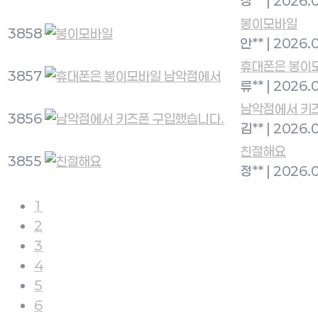
장**
|
2026.
봉이모바일
3858
안**
|
2026.
휴대폰은 봉이
3857
류**
|
2026.
남악점에서 키
3856
김**
|
2026.
친절해요
3855
정**
|
2026.
1
2
3
4
5
6