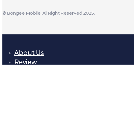
© Bongee Mobile. All Right Reserved 2025.
About Us
Review
Who we are
Store
Clients
EVENT
Process
Search