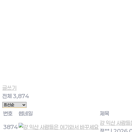
글쓰기
전체 3,874
번호
썸네일
제목
걍 익산 사람들
3874
정**
|
2026.0