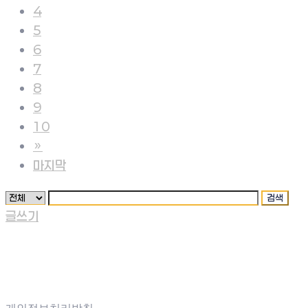
4
5
6
7
8
9
10
»
마지막
검색
글쓰기