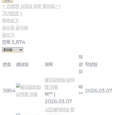
«
친절한 사장님 아주 좋아요^^
기기변경
»
목록보기
글수정
글삭제
글쓰기
전체 3,874
작
번호
썸네일
제목
성
작성일
자
봉이모바일 남악
점 이용
박
3854
2026.03.07
박**
|
**
2026.03.07
사전예약하러 왔