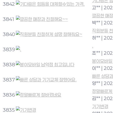
기다림은 힘
3842
고**
|
202
깔끔한 매장
3841
박**
|
202
직원분들 친
3840
허**
|
202
.
3839
조**
|
202
봉이모바일
3838
이**
|
202
빠른 상담과
3837
양**
|
202
정말빠르게
3836
김**
|
202
기기변경
3835