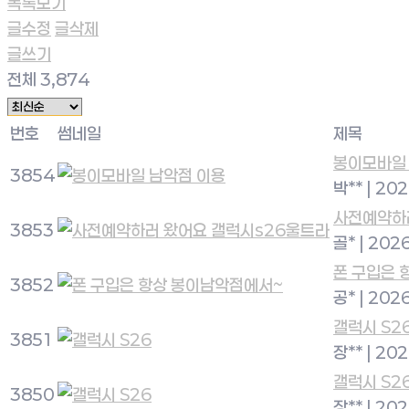
목록보기
글수정
글삭제
글쓰기
전체 3,874
번호
썸네일
제목
봉이모바일
3854
박**
|
202
사전예약하
3853
골*
|
2026
폰 구입은 
3852
공*
|
2026
갤럭시 S2
3851
장**
|
202
갤럭시 S2
3850
장**
|
202