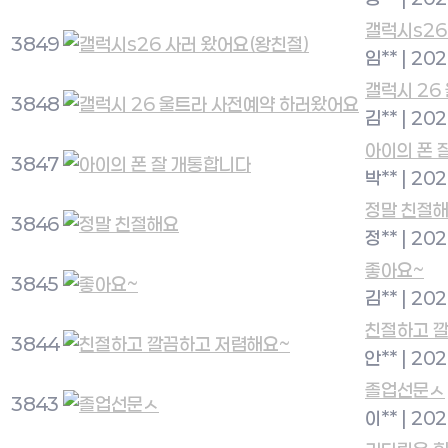
갤럭시s26
3849
임**
|
202
갤럭시 26
3848
김**
|
202
아이의 폰 
3847
박**
|
202
정말 친절
3846
정**
|
202
좋아요~
3845
김**
|
202
친절하고 
3844
안**
|
202
졸업선문ㅅ
3843
이**
|
202