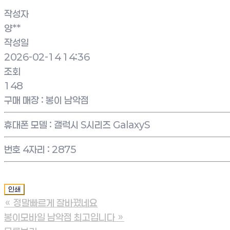
작성자
양**
작성일
2026-02-14 14:36
조회
148
구매 매장
:
봉이 남악점
휴대폰 모델
:
갤럭시 S시리즈 GalaxyS
번호 4자리
:
2875
인쇄
«
정말빠르게 잘바꿨네요
봉이모바일 남악점 최고입니다
»