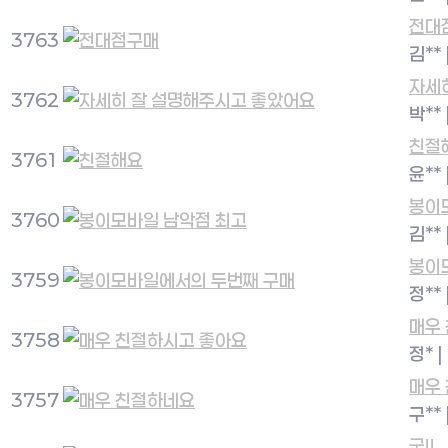
전대
3763
김**
자세
3762
박**
친절
3761
윤**
봉이
3760
김**
봉이
3759
정**
매우
3758
정*
|
매우
3757
구**
굿!!