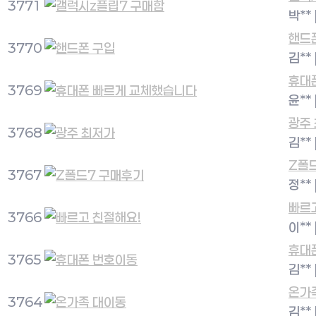
3771
박**
핸드
3770
김**
휴대
3769
윤**
광주
3768
김**
Z폴
3767
정**
빠르
3766
이**
휴대
3765
김**
온가
3764
김**