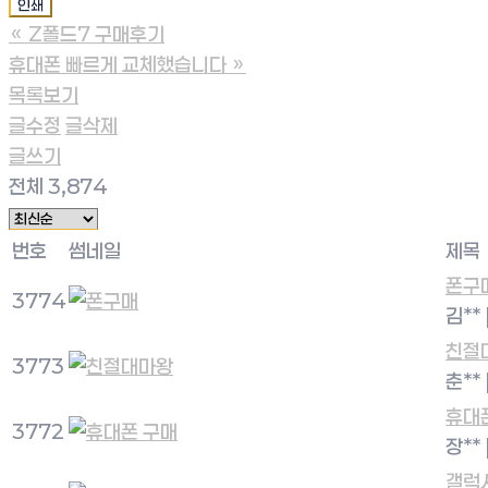
인쇄
«
Z폴드7 구매후기
휴대폰 빠르게 교체했습니다
»
목록보기
글수정
글삭제
글쓰기
전체 3,874
번호
썸네일
제목
폰구
3774
김**
친절
3773
춘**
휴대
3772
장**
갤럭