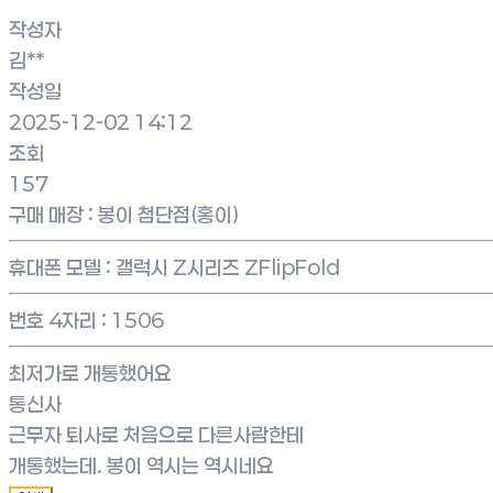
작성자
김**
작성일
2025-12-02 14:12
조회
157
구매 매장
:
봉이 첨단점(홍이)
휴대폰 모델
:
갤럭시 Z시리즈 ZFlipFold
번호 4자리
:
1506
최저가로 개통했어요
통신사
근무자 퇴사로 처음으로 다른사람한테
개통했는데. 봉이 역시는 역시네요