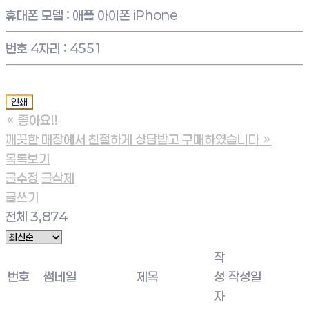
휴대폰 모델
:
애플 아이폰 iPhone
번호 4자리
:
4551
인쇄
«
좋아요!!
깨끗한 매장에서 친절하게 상담받고 구매하였습니다
»
목록보기
글수정
글삭제
글쓰기
전체 3,874
작
번호
썸네일
제목
성
작성일
자